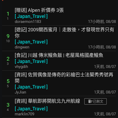
[贈送] Alpen 折價券 3張
1
[
Japan_Travel
]
1
doraemon1183
17小時前
,
08/08
[遊記] 2009關西蜜月｜走散後，才發現世界只有
你
9
[
Japan_Travel
]
10
dingwen
17小時前
,
08/08
[食記] 川越 傳米鰻魚飯 | 老屋風格國產鰻魚
2
[
Japan_Travel
]
3
vhygdih
1天前
,
08/07
[資訊] 佐賀偶像是傳奇的彩繪巴士法蘭秀秀號再
開
5
[
Japan_Travel
]
5
JyJian
1天前
,
08/07
[資訊] 華航即將開航北九州航線
已刪文
3
[
Japan_Travel
]
4
marklin709
1天前
,
08/07