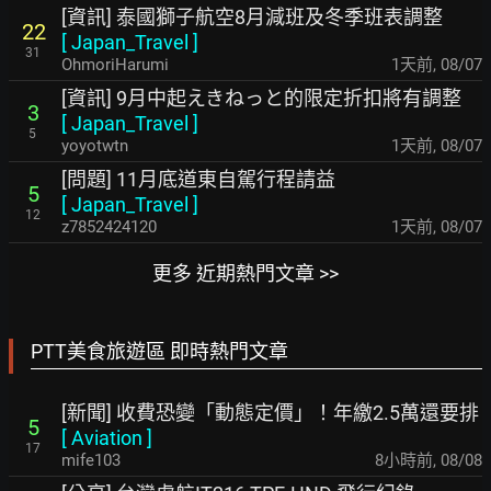
[資訊] 泰國獅子航空8月減班及冬季班表調整
22
[
Japan_Travel
]
31
OhmoriHarumi
1天前
,
08/07
[資訊] 9月中起えきねっと的限定折扣將有調整
3
[
Japan_Travel
]
5
yoyotwtn
1天前
,
08/07
[問題] 11月底道東自駕行程請益
5
[
Japan_Travel
]
12
z7852424120
1天前
,
08/07
更多 近期熱門文章 >>
PTT美食旅遊區 即時熱門文章
[新聞] 收費恐變「動態定價」！年繳2.5萬還要排
5
[
Aviation
]
17
mife103
8小時前
,
08/08