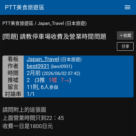
PTT
美食旅遊區
PTT美食旅遊區
/
Japan_Travel (日本旅遊)
[問題] 請教停車場收費及營業時間問題
＋收藏
分享
看板
Japan_Travel
(日本旅遊)
作者
best0931
(best0931)
時間
2月前
(2026/06/02 07:42)
推噓
2
(
3
推
1
噓
7
→
)
留言
11則, 6人
參與
討論串
1/1
請問附上的這張圖

上面營業時間只到22：45

收費一日是1800日元
