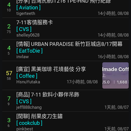
[分享] 台灣虎航IT216 TPE-HND 飛行紀錄
4
[
Aviation
]
10
tigerteeth
14小時前
,
08/08
7-11客情服務卡
2
[
CVS
]
75
shelley0628
14小時前
,
08/08
[情報] URBAN PARADISE 新竹巨城店8/17開幕
4
[
EatToDie
]
5
invlaw
16小時前
,
08/08
[廣宣] 黑美珈琲 花境藝伎 分享
57
[
Coffee
]
58
HsnuYutaka
17小時前
,
08/08
[商品] 7-11 飲料小夥伴吊飾
7
[
CVS
]
9
jeff888chang
1天前
,
08/07
[閒聊] 削果皮刀生鏽
3
[
cookclub
]
6
pinkbest
1天前
,
08/07