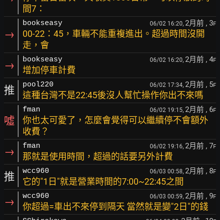
間7：
2月前
, 3
bookseasy
06/02 16:20,
F
→
00-22：45，車輛不能重複進出。超過時間沒開
走，會
2月前
, 4
bookseasy
06/02 16:20,
F
→
增加停車計費
2月前
, 5
pool220
06/02 17:34,
F
推
這種台灣不是22:45後沒人幫忙操作你出不來嗎
2月前
, 6
fman
06/02 19:15,
F
噓
你也太可愛了，怎麼會覺得可以繼續停不會額外
收費？
2月前
, 7
fman
06/02 19:16,
F
→
那就是使用時間，超過的話要另外計費
2月前
, 8
wcc960
06/03 00:58,
F
推
它的"1日"就是營業時間的7:00~22:45之間
2月前
, 9
wcc960
06/03 00:59,
F
→
你超過=車出不來停到隔天 當然就是變"2日"的錢