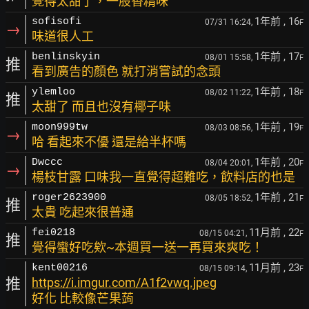
覺得太甜了，一股香精味
1年前
, 16
sofisofi
07/31 16:24,
F
→
味道很人工
1年前
, 17
benlinskyin
08/01 15:58,
F
推
看到廣告的顏色 就打消嘗試的念頭
1年前
, 18
ylemloo
08/02 11:22,
F
推
太甜了 而且也沒有椰子味
1年前
, 19
moon999tw
08/03 08:56,
F
→
哈 看起來不優 還是給半杯嗎
1年前
, 20
Dwccc
08/04 20:01,
F
→
楊枝甘露 口味我一直覺得超難吃，飲料店的也是
1年前
, 21
roger2623900
08/05 18:52,
F
推
太貴 吃起來很普通
11月前
, 22
fei0218
08/15 04:21,
F
推
覺得蠻好吃欸~本週買一送一再買來爽吃！
11月前
, 23
kent00216
08/15 09:14,
F
推
https://i.imgur.com/A1f2vwq.jpeg
好化 比較像芒果蒟