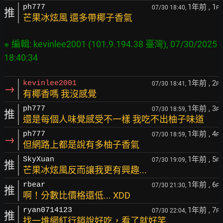
1年前
, 1
ph777
07/30 18:40,
F
推
芒果冰炫風 還多帶椰子香氣
※ 編輯: kevinlee2001 (101.9.194.38 臺灣), 07/30/2025 
1年前
, 2
kevinlee2001
07/30 18:41,
F
→
有椰香嗎 我沒感覺
1年前
, 3
ph777
07/30 18:59,
F
推
還是每個人味覺感受不一樣 我吃不出柚子味道
1年前
, 4
ph777
07/30 18:59,
F
→
但網路上都是說有多柚子香氣
1年前
, 5
SkyXuan
07/30 19:09,
F
推
芒果冰炫風反而讓我更有興趣...
1年前
, 6
rbear
07/30 21:30,
F
推
啊！分數比價格還低... XDD
1年前
, 7
ryan0714123
07/30 22:04,
F
推
找一堆網紅行銷說好吃，看了就好笑