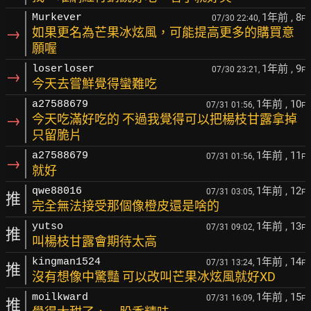
1年前
, 8
Murkever
07/30 22:40,
F
→
如果更名為芒果冰炫風，可能提高更多的購買意
願喔
1年前
, 9
loserloser
07/30 23:21,
F
→
今天去嘗鮮覺得蠻難吃
1年前
, 10
a27588679
07/31 01:56,
F
→
今天吃滿好吃的 不過我覺得可以把楊枝甘露拿掉
只留脆片
1年前
, 11
a27588679
07/31 01:56,
F
→
就好
1年前
, 12
qwe88016
07/31 03:05,
F
推
完全無法接受那個像橙皮還是啥的
1年前
, 13
yutso
07/31 09:02,
F
推
叫楊枝甘露會期待太高
1年前
, 14
kingman1524
07/31 13:24,
F
推
沒有想像中驚豔 可以改叫芒果冰炫風就好XD
1年前
, 15
moilkward
07/31 16:09,
F
推