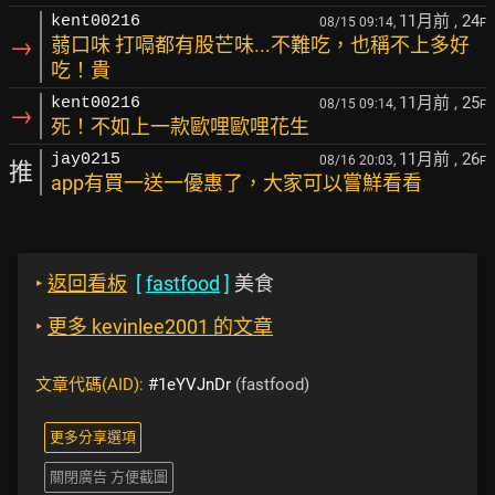
11月前
, 24
kent00216
08/15 09:14,
F
→
蒻口味 打嗝都有股芒味...不難吃，也稱不上多好
吃！貴
11月前
, 25
kent00216
08/15 09:14,
F
→
死！不如上一款歐哩歐哩花生
11月前
, 26
jay0215
08/16 20:03,
F
推
app有買一送一優惠了，大家可以嘗鮮看看
‣
返回看板
[
fastfood
]
美食
‣
更多 kevinlee2001 的文章
文章代碼(AID):
#1eYVJnDr
(fastfood)
更多分享選項
關閉廣告 方便截圖