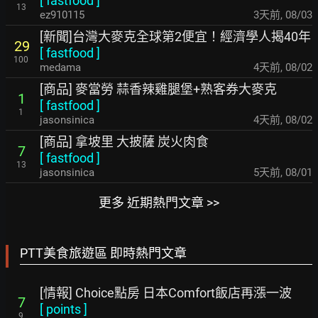
[
fastfood
]
13
ez910115
3天前
,
08/03
[新聞]台灣大麥克全球第2便宜！經濟學人揭40年
29
[
fastfood
]
100
medama
4天前
,
08/02
[商品] 麥當勞 蒜香辣雞腿堡+熟客券大麥克
1
[
fastfood
]
1
jasonsinica
4天前
,
08/02
[商品] 拿坡里 大披薩 炭火肉食
7
[
fastfood
]
13
jasonsinica
5天前
,
08/01
更多 近期熱門文章 >>
PTT美食旅遊區 即時熱門文章
[情報] Choice點房 日本Comfort飯店再漲一波
7
[
points
]
9