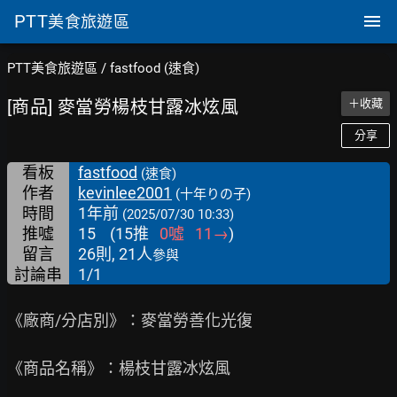
PTT
美食旅遊區
PTT美食旅遊區
/
fastfood (速食)
[商品] 麥當勞楊枝甘露冰炫風
＋收藏
分享
看板
fastfood
(速食)
作者
kevinlee2001
(十年りの子)
時間
1年前
(2025/07/30 10:33)
推噓
15
(
15
推
0
噓
11
→
)
留言
26則, 21人
參與
討論串
1/1
《廠商/分店別》：麥當勞善化光復

《商品名稱》：楊枝甘露冰炫風
