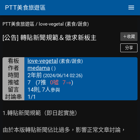
PTT
美食旅遊區
PTT美食旅遊區
/
love-vegetal (素食/蔬食)
[公告] 轉貼新聞規範＆徵求新板主
＋收藏
分享
看板
love-vegetal
(素食/蔬食)
作者
medama
( )
時間
2年前
(2024/06/14 02:26)
推噓
7
(
7
推
0
噓
7
→
)
留言
14則, 7人
參與
討論串
1/1
1.轉貼新聞規範（即日起實施）

由於本版轉貼新聞佔比過多，影響正常文章討論，
