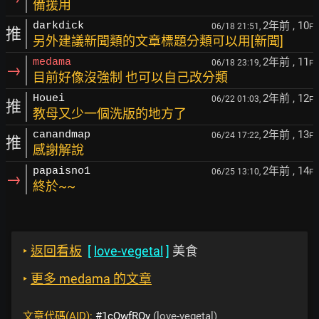
備援用
2年前
, 10
darkdick
06/18 21:51,
F
推
另外建議新聞類的文章標題分類可以用[新聞]
2年前
, 11
medama
06/18 23:19,
F
→
目前好像沒強制 也可以自己改分類
2年前
, 12
Houei
06/22 01:03,
F
推
教母又少一個洗版的地方了
2年前
, 13
canandmap
06/24 17:22,
F
推
感謝解說
2年前
, 14
papaisno1
06/25 13:10,
F
→
終於~~
‣
返回看板
[
love-vegetal
]
美食
‣
更多 medama 的文章
文章代碼(AID):
#1cQwfRQy
(love-vegetal)