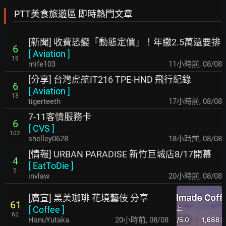
PTT美食旅遊區 即時熱門文章
[新聞] 收費恐變「動態定價」！年繳2.5萬還要排
6
[
Aviation
]
19
mife103
11小時前
,
08/08
[分享] 台灣虎航IT216 TPE-HND 飛行紀錄
6
[
Aviation
]
13
tigerteeth
17小時前
,
08/08
7-11客情服務卡
6
[
CVS
]
102
shelley0628
18小時前
,
08/08
[情報] URBAN PARADISE 新竹巨城店8/17開幕
4
[
EatToDie
]
5
invlaw
20小時前
,
08/08
[廣宣] 黑美珈琲 花境藝伎 分享
61
[
Coffee
]
62
HsnuYutaka
20小時前
,
08/08