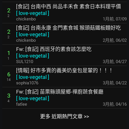
[食記] 台南中西 尚品丰禾食 素食日本料理平價
2
[
love-vegetal
]
2
chickenbo
1月前
,
07/09
[食記] 台南永康 金門素食城 猴頭菇鐵板麵好吃
2
[
love-vegetal
]
2
chickenbo
2月前
,
06/02
Fw: [食記] 西班牙的素食該怎麼吃
1
[
love-vegetal
]
1
SUL1210
3月前
,
04/27
[情報] 好市多賣的義美奶皇包是葷的！！！
6
[
love-vegetal
]
14
sophia1076
3月前
,
04/22
Fw: [食記] 苗栗縣頭屋鄉-禪廚蔬食餐廳
3
[
love-vegetal
]
4
fatlee
3月前
,
04/16
更多 近期熱門文章 >>