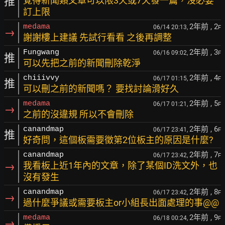
推
覺得新聞類文章可以限3天或7天發一篇，沒必要
訂上限
2年前
, 2
medama
06/14 20:13,
F
→
謝謝樓上建議 先試行看看 之後再調整
2年前
, 3
Fungwang
06/16 09:02,
F
推
可以先把之前的新聞刪除乾淨
2年前
, 4
chiiivvy
06/17 01:15,
F
推
可以刪之前的新聞嗎？ 要找討論滑好久
2年前
, 5
medama
06/17 01:21,
F
→
之前的沒違規 所以不會刪除
2年前
, 6
canandmap
06/17 23:41,
F
推
好奇問，這個板需要徵第2位板主的原因是什麼?
2年前
, 7
canandmap
06/17 23:42,
F
→
我看板上近1年內的文章，除了某個ID洗文外，也
沒有發生
2年前
, 8
canandmap
06/17 23:42,
F
→
過什麼爭議或需要板主or小組長出面處理的事@@
2年前
, 9
medama
06/18 00:24,
F
→