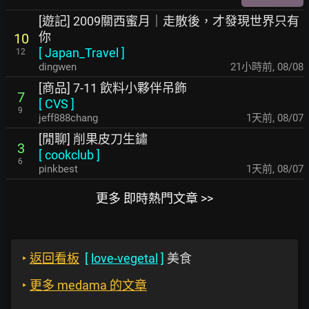
[遊記] 2009關西蜜月｜走散後，才發現世界只有
你
10
[
Japan_Travel
]
12
dingwen
21小時前
,
08/08
[商品] 7-11 飲料小夥伴吊飾
7
[
CVS
]
9
jeff888chang
1天前
,
08/07
[閒聊] 削果皮刀生鏽
3
[
cookclub
]
6
pinkbest
1天前
,
08/07
更多 即時熱門文章 >>
‣
返回看板
[
love-vegetal
]
美食
‣
更多 medama 的文章