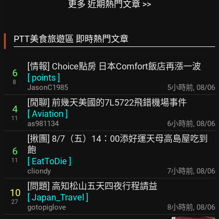
更多 近期熱門文章 >>
PTT美食旅遊區 即時熱門文章
[情報] Choice點房 日本Comfort飯店再漲一波
6
[
points
]
8
JasonC1985
5小時前
,
08/06
[閒聊] 前幾天美國的7L5722飛錯機場事件
4
[
Aviation
]
11
as981134
6小時前
,
08/06
[揪團] 8/7（五）14：00添好運天母高島屋吃到
飽
6
[
EatToDie
]
11
cliondy
7小時前
,
08/06
[問題] 高知松山五天四夜行程請益
10
[
Japan_Travel
]
27
gotopiglove
8小時前
,
08/06