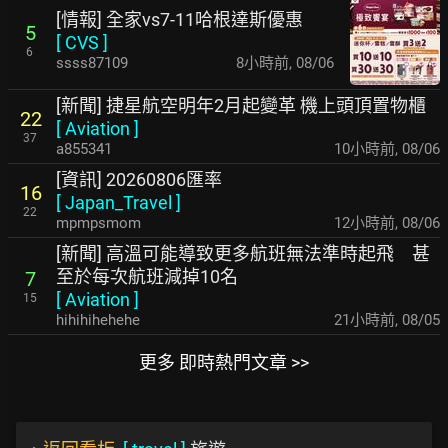
[情報] 全家vs7-11哈根達斯優惠
5
[
CVS
]
6
ssss87109
8小時前
,
08/06
[新聞] 捷星航空明年2月起變革 機上頭頂置物櫃
22
[
Aviation
]
37
a855341
10小時前
,
08/06
[資訊] 20260806匯率
16
[
Japan_Travel
]
22
mpmpsmom
12小時前
,
08/06
[新聞] 高溫可能導致更多航班無法準時起飛 甚
至於每次航班減掉10名
7
[
Aviation
]
15
hihihihehehe
21小時前
,
08/05
更多 即時熱門文章 >>