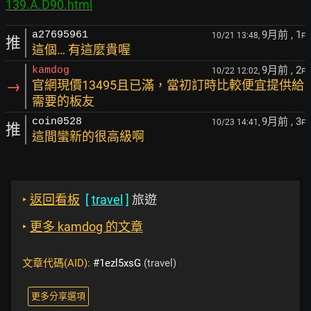
139.A.D90.html
9月前
, 1
a27695961
10/21 13:48,
F
推
這個… 有這麼貴喔
9月前
, 2
kamdog
10/22 12:02,
F
→
官網現價13495且已滿，當初訂時比較便宜提供給
需要的板友
9月前
, 3
coin0528
10/23 14:41,
F
推
這間蠻新的很高級啊
‣
返回看板
[
travel
]
旅遊
‣
更多 kamdog 的文章
文章代碼(AID):
#1ezl5xsG
(travel)
更多分享選項