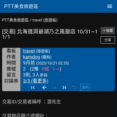
PTT
美食旅遊區
PTT美食旅遊區
/
travel (旅遊板)
[交易] 北海道洞爺湖乃之風飯店 10/31~1
＋收藏
1/1
分享
看板
travel
(旅遊板)
作者
kamdog
(賤狗)
時間
9月前
(2025/10/21 02:35)
推噓
2
(
2
推
0
噓
1
→
)
留言
3則, 3人
參與
討論串
3/3 (看更多)
說明
交易ID/交易者稱呼 ：游先生

交易物品簡介或網址：
