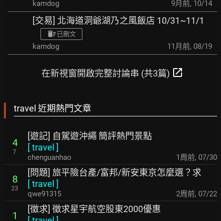
kamdog
9月前
,
10/14
[交易] 北海道洞爺湖乃之風飯店 10/31~11/1
已刪文
kamdog
11月前
,
08/19
open_in_new
在新視窗開啟完整討論串 (共3篇)
travel 近期熱門文章
[遊記] 自駕遊沖繩 簡評熱門景點
4
[
travel
]
7
chenguanhao
1周前
,
07/30
[問題] 旅平險台產/富邦/新安東京怎麼選？求
8
[
travel
]
23
qwe91315
2周前
,
07/22
[徵求] 徵求星宇航空股東2000優惠
1
[
travel
]