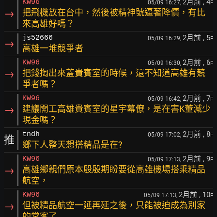
2月前
, 4
KW96
05/09 16:27,
F
→
把飛機放在台中，然後被精神號逼著降價，有比
來高雄好嗎？
2月前
, 5
js52666
05/09 16:29,
F
→
高雄一堆競爭者
2月前
, 6
KW96
05/09 16:30,
F
→
把錢掏出來蓋貴賓室的時候，還不知道高雄有競
爭者嗎？
2月前
, 7
KW96
05/09 16:42,
F
→
建議開工高雄貴賓室的星宇幕僚，是在害K董減少
現金嗎？
2月前
, 8
tndh
05/09 17:02,
F
推
鄉下人整天想搭精品是在?
2月前
, 9
KW96
05/09 17:13,
F
→
高雄鄉親們原本殷殷期盼要從高雄機場搭乘精品
航空，
2月前
, 10
KW96
05/09 17:13,
F
→
但被精品航空一延再延之後，只能被迫成為別家
的常客了