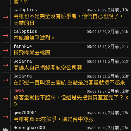
響。2.
2月前
, 19
caloptics
05/09 18:29,
F
→
高雄也不是完全沒有競爭者，他們自己也說了，
高雄的日
2月前
, 20
caloptics
05/09 18:29,
F
→
本航線競爭激烈。
2月前
, 21
farnk14
05/09 18:42,
F
→
搭飛機就去桃園
2月前
, 22
Sciarra
05/09 18:51,
F
→
高雄人自己捐錢開航空公司啊
2月前
, 23
Sciarra
05/09 18:52,
F
→
在那邊一直叫沒去開航 重點是旅客量就撐不起來
2月前
, 24
KW96
05/09 18:57,
F
→
旅客量就撐不起來，但還是先把貴賓室蓋完了？ X
D
2月前
, 25
qwe753951
05/09 19:17,
F
→
高雄有真lcc在競爭，還是台中舒服
2月前
, 26
Honorguard06
05/09 19:22,
F