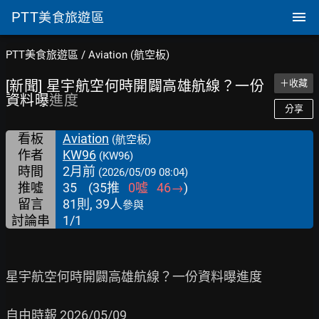
PTT
美食旅遊區
PTT美食旅遊區
/
Aviation (航空板)
[新聞] 星宇航空何時開闢高雄航線？一份
＋收藏
資料曝
進度
分享
看板
Aviation
(航空板)
作者
KW96
(KW96)
時間
2月前
(2026/05/09 08:04)
推噓
35
(
35
推
0
噓
46
→
)
留言
81則, 39人
參與
討論串
1/1
星宇航空何時開闢高雄航線？一份資料曝進度

自由時報 2026/05/09
