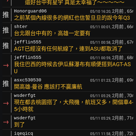
還好台中有星宇 真是太幸福了～～～～～
2月前
, 65
Honorguard06
05/10 16:20,
F
推
之前某個內線很多的網紅也信誓旦旦的說今年Q3
2月前
, 66
shter
05/11 00:01,
F
推
台北跟台中有的，高雄一定要有
2月前
, 67
jefflin555
05/11 00:58,
F
推
AGT已經沒有任何航線了，連到ASU都取消了
2月前
, 68
jefflin555
05/11 00:59,
F
→
我住巴西的時候去伊瓜蘇瀑布有順便搭到AGT-AS
U
2月前
, 69
asxc530530
05/11 01:23,
F
推
開高雄-曼谷 應該打不贏廉航
2月前
, 70
wsderfgt
05/11 05:29,
F
→
現在都去桃園搭了，大飛機，航班又多，開個車4-
5小時就
2月前
, 71
wsderfgt
05/11 05:29,
F
→
到了
2月前
, 72
iqeqicq
05/11 11:58,
F