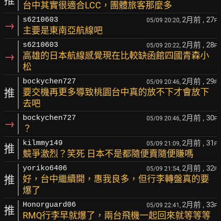
推
台中其實很適合LCC，團體旅客那麼多
2月前
, 27
s6210603
05/09 20:20,
F
→
主要是東南亞航線吧
2月前
, 28
s6210603
05/09 20:22,
F
→
高雄的日本航線感覺現在比較缺函館四國青森小
松
2月前
, 29
bockychen727
05/09 20:46,
F
推
要交機再更多導致桃園台中真的放不下才會放下
去吧
2月前
, 30
bockychen727
05/09 20:46,
F
→
？
2月前
, 31
kilmmy149
05/09 21:09,
F
推
競爭激烈？笑死 日本不是都隨便賣隨便賺嗎
2月前
, 32
yoriko6406
05/09 21:54,
F
推
好，台中繼續開，惠我良多，但行李轉盤真的要
爆了
2月前
, 33
Honorguard06
05/09 22:41,
F
推
RMQ行李早就爆了，兩台飛機一起回來就等等等