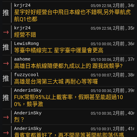
2月前
, 34
krjr24
05/09 22:58,
F
推
星宇好好經營台中飛日本線也不錯啊,另外華航虎
航Q1也都
2月前
, 35
krjr24
05/09 22:58,
F
→
經營不錯
2月前
, 36
LewisRong
05/10 00:00,
F
推
等臺中橘線完工 星宇臺中運量會更高
2月前
, 37
aahome
05/10 00:06,
F
→
高雄日本航線隨便都九成以上的 跟我說競爭?
2月前
, 38
fuzzycool
05/10 00:07,
F
推
高雄是台灣第三大城 再耐心等等囉
2月前
, 39
AnderinSky
05/10 00:30,
F
推
FUK常態95%以上載客率，假期甚至能超過10
0%，競爭激
2月前
, 40
AnderinSky
05/10 00:30,
F
→
烈？
2月前
, 41
AnderinSky
05/10 00:31,
F
→
貴賓室都蓋好了，再不開是等著開航即落伍嗎