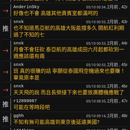
2月前
, 42
AnderinSky
05/10 00:34,
F
→
好像也不會 高雄其他貴賓室都滿呵的
2月前
, 43
snxk
05/10 00:53,
F
推
也不知道馬亞航的高雄大阪能撐多久 開航紅利期
過了不知的七
2月前
, 44
snxk
05/10 00:53,
F
→
月會不會狂砍 泰亞航的高雄成田六月起都砍到一
週應該還有兩
2月前
, 45
snxk
05/10 00:53,
F
→
班 真的很賺的話 寧願從泰國飛空機過來也要賺！
畢竟原本是
2月前
, 46
snxk
05/10 00:53,
F
→
天天飛的說 而且長榮接下來也要放廣體機應戰了
2月前
, 47
r12899987
05/10 08:35,
F
推
可能在等時段吧
2月前
, 48
gghh
05/10 09:14,
F
推
不知有無可能高雄到東京後延遠美國?