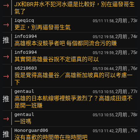
→
JX和BR井水不犯河水還是比較好，別在逼發哥生
氣了
2月前
, 73
iqeqicq
05/11 11:58,
F
→
更正，別再逼發哥生氣
2月前
, 74
info1994
05/12 19:58,
F
推
高雄根本沒競爭者吧 每個都同流合污的賺
2月前
, 75
info1994
05/12 19:59,
F
→
其實開高雄曼谷說不定還真的可以
2月前
, 76
s6210603
05/13 06:44,
F
→
我是覺得高雄曼谷／高雄新加坡真的可以考慮一
下
2月前
, 77
gentaul
05/13 10:55,
F
推
高雄的日本航線哪裡競爭激烈了？高雄成田還不
是開一班賺
2月前
, 78
gentaul
05/13 10:55,
F
→
一班嗎
2月前
, 79
Honorguard06
05/13 11:42,
F
推
沒有喜歡的時間帶在拖時間吧