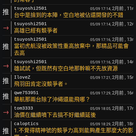
2月前
, 11
tsuyoshi2501
05/09 17:14,
F
推
台中是撿到的本陣，空白地被佔還開發的不錯
2月前
, 12
tsuyoshi2501
05/09 17:14,
F
→
高雄已經有競爭者
2月前
, 13
tsuyoshi2501
05/09 17:16,
F
推
當初虎航沒被政策性重高放棄中，那精品可能會
去高
2月前
, 14
tsuyoshi2501
05/09 17:16,
F
→
雄試試，但既然有空白地那幹嘛不先放資源
2月前
, 15
IloveZ
05/09 17:21,
F
推
飛羽田肯定沒競爭者。
2月前
, 16
qwe753951
05/09 17:29,
F
推
華航那兩台除了沖繩還能飛哪？
2月前
, 17
tom3333
05/09 18:05,
F
→
油價在繼續噴下去搞不好繼續延後
2月前
, 18
caloptics
05/09 18:29,
F
推
1.不覺得精神號的競爭力高到能夠產生那麼大的影