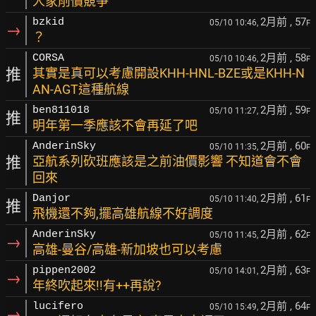
人家削價競爭
2月前
, 57
bzkid
05/10 10:46,
F
→
？
2月前
, 58
CORSA
05/10 10:46,
F
推
其實是真可以考慮開設KHH-HNL-BZE或是KHH-N
AN-AGT這種航線
2月前
, 59
ben811018
05/10 11:27,
F
推
明年第一季應該不會再延了吧
2月前
, 60
AnderinSky
05/10 11:35,
F
推
亞航系列砍班應該是之前油價影響 不知道會不會
回來
2月前
, 61
Danjor
05/10 11:40,
F
推
飛機還不夠,擺高雄航線不好調度
2月前
, 62
AnderinSky
05/10 11:45,
F
→
高雄-曼谷/高雄-新加坡也可以考慮
2月前
, 63
pippen2002
05/10 14:01,
F
→
年終吹起來!!有++再說?
2月前
, 64
lucifero
05/10 15:49,
F
→