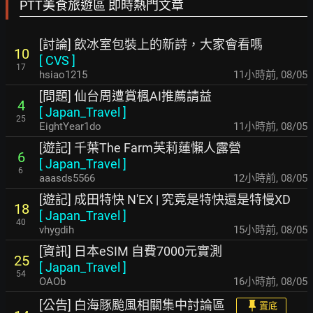
PTT美食旅遊區 即時熱門文章
[討論] 飲冰室包裝上的新詩，大家會看嗎
10
[
CVS
]
17
hsiao1215
11小時前
,
08/05
[問題] 仙台周遭賞楓AI推薦請益
4
[
Japan_Travel
]
25
EightYear1do
11小時前
,
08/05
[遊記] 千葉The Farm芙莉蓮懶人露營
6
[
Japan_Travel
]
6
aaasds5566
12小時前
,
08/05
[遊記] 成田特快 N'EX | 究竟是特快還是特慢XD
18
[
Japan_Travel
]
40
vhygdih
15小時前
,
08/05
[資訊] 日本eSIM 自費7000元實測
25
[
Japan_Travel
]
54
OAOb
16小時前
,
08/05
[公告] 白海豚颱風相關集中討論區
置底