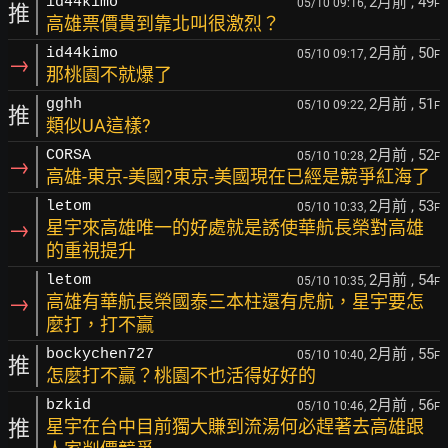
2月前
, 49
id44kimo
05/10 09:16,
F
推
高雄票價貴到靠北叫很激烈？
2月前
, 50
id44kimo
05/10 09:17,
F
→
那桃園不就爆了
2月前
, 51
gghh
05/10 09:22,
F
推
類似UA這樣?
2月前
, 52
CORSA
05/10 10:28,
F
→
高雄-東京-美國?東京-美國現在已經是競爭紅海了
2月前
, 53
letom
05/10 10:33,
F
→
星宇來高雄唯一的好處就是誘使華航長榮對高雄
的重視提升
2月前
, 54
letom
05/10 10:35,
F
→
高雄有華航長榮國泰三本柱還有虎航，星宇要怎
麼打，打不贏
2月前
, 55
bockychen727
05/10 10:40,
F
推
怎麼打不贏？桃園不也活得好好的
2月前
, 56
bzkid
05/10 10:46,
F
推
星宇在台中目前獨大賺到流湯何必趕著去高雄跟