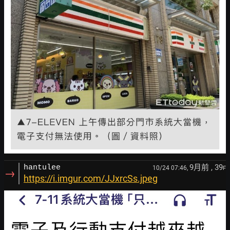
9月前
, 39
hantulee
10/24 07:46,
F
→
https://i.imgur.com/JJxrcSs.jpeg