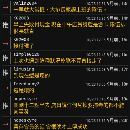
9月前
, 13
yalin2004
10/23 12:31,
F
→
一早就大當機，大排長龍趕上班的隊伍。
9月前
, 14
KG2008
10/23 12:36,
F
推
早上失敗付現金 現在中午店員說還是會卡 隊伍排
很長就直
9月前
, 15
KG2008
10/23 12:36,
F
→
接付現了
9月前
, 16
simple0120
10/23 12:48,
F
推
上次也遇到這種狀況乾脆不買直接走了
9月前
, 17
limusing
10/23 12:58,
F
推
到現在還是壞的
9月前
, 18
freedanny3
10/23 13:05,
F
→
還是壞的
9月前
, 19
hopeskyme
10/23 13:15,
F
推
剛剛十二點半去 店員說任何兌換要掃券的都不能
甚至發
9月前
, 20
hopeskyme
10/23 13:15,
F
→
票存會員的話 會很晚才上傳成功