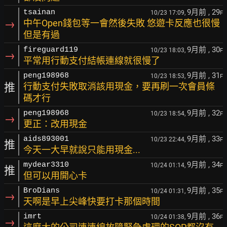
9月前
, 29
tsainan
10/23 17:09,
F
→
中午Open錢包等一會然後失敗 悠遊卡反應也很慢
但是有過
9月前
, 30
fireguard119
10/23 18:03,
F
→
平常用行動支付結帳連線就很慢了
9月前
, 31
peng198968
10/23 18:53,
F
推
行動支付失敗取消該用現金，要再刷一次會員條
碼才行
9月前
, 32
peng198968
10/23 18:54,
F
→
更正：改用現金
9月前
, 33
aids893001
10/23 22:44,
F
推
今天一大早就說只能用現金...
9月前
, 34
mydear3310
10/24 01:14,
F
推
但可以用開心卡
9月前
, 35
BroDians
10/24 01:31,
F
→
天啊是早上尖峰快要打卡那個時間
9月前
, 36
imrt
10/24 01:38,
F
→