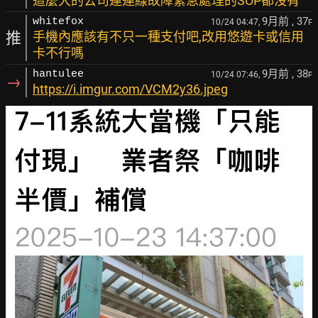
這麼大的公司連連線故障緊急處理的SOP都沒有
9月前
, 37
whitefox
10/24 04:47,
F
推
手機內應該有不只一種支付吧,改用悠遊卡或信用
卡不行嗎
9月前
, 38
hantulee
10/24 07:46,
F
→
https://i.imgur.com/VCM2y36.jpeg