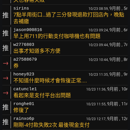
9月前
, 5
sirins
10/23 08:59,
F
推
7點半用街口…過了三分發現退款打回店內，晚點
去補繳
9月前
, 6
jason900816
10/23 09:24,
F
推
早上用711的行動支付咖啡機也有問題
9月前
, 7
w2776803
10/23 09:44,
F
推
出事才知道多不方便
9月前
, 8
a27588679
10/23 10:44,
F
→
券
9月前
, 9
honey823
10/23 11:35,
F
→
不知道什麼時候才會恢復正常....
9月前
, 10
catuncle1
10/23 11:36,
F
→
看起來是支付平台出問題
9月前
, 11
ronghe01
10/23 11:55,
F
推
修復了
9月前
, 12
rainxo6p
10/23 12:17,
F
推
剛剛-4付款失敗2次 最後現金支付