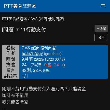
PTT
美食旅遊區
PTT美食旅遊區
/
CVS (超商 便利商店)
[問題] 7-11行動支付
＋收藏
分享
看板
CVS
(超商 便利商店)
作者
asas12guy
(goodnice)
時間
9月前
(2025/10/23 00:48)
推噓
24
(
24
推
0
噓
24
→
)
留言
48則, 38人
參與
討論串
1/1
剛剛不能用行動支付有人遇到嗎？只能現金

咖啡卷不能用

我只能去全家

----
