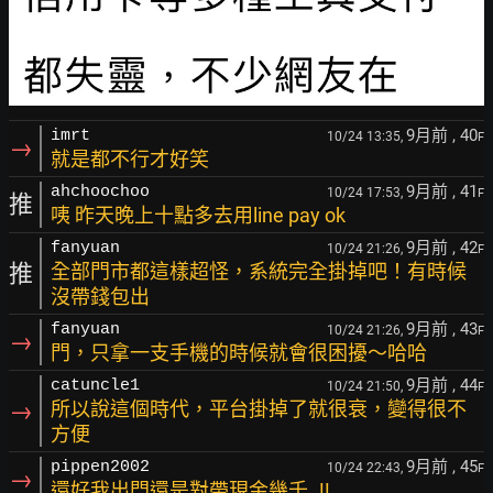
9月前
, 40
imrt
10/24 13:35,
F
→
就是都不行才好笑
9月前
, 41
ahchoochoo
10/24 17:53,
F
推
咦 昨天晚上十點多去用line pay ok
9月前
, 42
fanyuan
10/24 21:26,
F
推
全部門市都這樣超怪，系統完全掛掉吧！有時候
沒帶錢包出
9月前
, 43
fanyuan
10/24 21:26,
F
→
門，只拿一支手機的時候就會很困擾～哈哈
9月前
, 44
catuncle1
10/24 21:50,
F
→
所以說這個時代，平台掛掉了就很衰，變得很不
方便
9月前
, 45
pippen2002
10/24 22:43,
F
→
還好我出門還是對帶現金幾千..!!