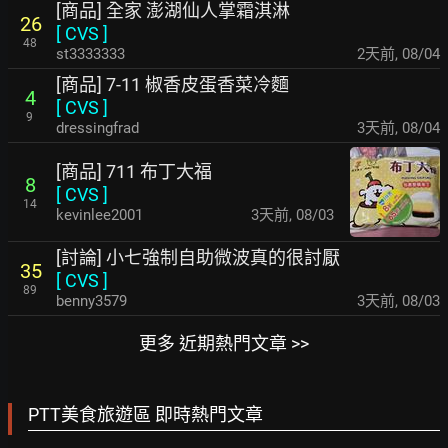
[商品] 全家 澎湖仙人掌霜淇淋
26
[
CVS
]
48
st3333333
2天前
,
08/04
[商品] 7-11 椒香皮蛋香菜冷麵
4
[
CVS
]
9
dressingfrad
3天前
,
08/04
[商品] 711 布丁大福
8
[
CVS
]
14
kevinlee2001
3天前
,
08/03
[討論] 小七強制自助微波真的很討厭
35
[
CVS
]
89
benny3579
3天前
,
08/03
更多 近期熱門文章 >>
PTT美食旅遊區 即時熱門文章