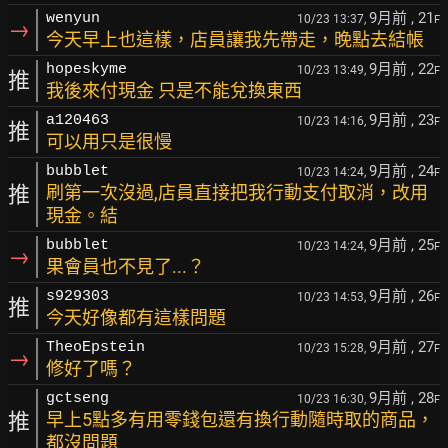
9月前
, 21
wenyun
10/23 13:37,
F
→
今天早上也這樣，店員讓我先帶走，晚點去結帳
9月前
, 22
hopeskyme
10/23 13:49,
F
推
我後來付現金 只是不能兌換東西
9月前
, 23
a120463
10/23 14:16,
F
推
可以用只是很慢
9月前
, 24
bubblet
10/23 14:24,
F
推
刷第一次沒過,店員直接把我行動支付取消，改用
現金。結
9月前
, 25
bubblet
10/23 14:24,
F
→
果會員也不見了...？
9月前
, 26
s929303
10/23 14:53,
F
推
今天好像都有這樣問題
9月前
, 27
TheoEpstein
10/23 15:28,
F
→
修好了嗎？
9月前
, 28
gctseng
10/23 16:30,
F
推
早上5點多有用零錢包還有換行動隨時取的商品，
都沒問題