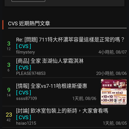
CVS 近期熱門文章
Re: [問題] 711特大杯濃萃容量這樣是正常的嗎？
3
[
CVS
]
12
filmystery
4小時前
,
08/07
[商品] 全家 澎湖仙人掌霜淇淋
3
[
CVS
]
6
PLEASE974853
20小時前
,
08/06
[情報] 全家vs7-11哈根達斯優惠
9
[
CVS
]
14
ssss87109
1天前
,
08/06
[討論] 飲冰室包裝上的新詩，大家會看嗎
23
[
CVS
]
42
hsiao1215
1天前
,
08/05