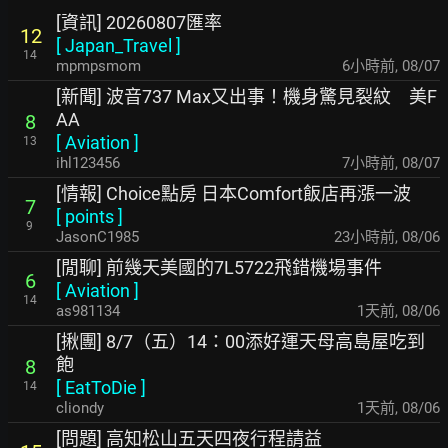
[資訊] 20260807匯率
12
[
Japan_Travel
]
14
mpmpsmom
6小時前
,
08/07
[新聞] 波音737 Max又出事！機身驚見裂紋 美F
AA
8
[
Aviation
]
13
ihl123456
7小時前
,
08/07
[情報] Choice點房 日本Comfort飯店再漲一波
7
[
points
]
9
JasonC1985
23小時前
,
08/06
[閒聊] 前幾天美國的7L5722飛錯機場事件
6
[
Aviation
]
14
as981134
1天前
,
08/06
[揪團] 8/7（五）14：00添好運天母高島屋吃到
飽
8
[
EatToDie
]
14
cliondy
1天前
,
08/06
[問題] 高知松山五天四夜行程請益