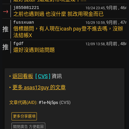
9月前
, 46
j855081221
10/24 23:45,
F
→
之前也遇到過 也沒什麼 就改用現金而已
9月前
, 47
fussxuan
10/29 10:59,
F
推
借標題問，有人現在icash pay登不進去嗎，沒辦
法結帳X
8月前
, 48
fgdf
12/09 13:58,
F
推
還好沒遇到這問題
‣
返回看板
[
CVS
]
資訊
‣
更多 asas12guy 的文章
文章代碼(AID):
#1e-Nj5ps
(CVS)
更多分享選項
關閉廣告 方便截圖