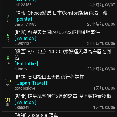
ihl123456
4小時前
,
08/07
[情報] Choice點房 日本Comfort飯店再漲一波
7
[
points
]
9
JasonC1985
20小時前
,
08/06
[閒聊] 前幾天美國的7L5722飛錯機場事件
5
[
Aviation
]
12
as981134
22小時前
,
08/06
[揪團] 8/7（五）14：00添好運天母高島屋吃到
飽
8
[
EatToDie
]
14
cliondy
22小時前
,
08/06
[問題] 高知松山五天四夜行程請益
15
[
Japan_Travel
]
36
gotopiglove
1天前
,
08/06
[新聞] 捷星航空明年2月起變革 機上頭頂置物櫃
31
[
Aviation
]
56
a855341
1天前
,
08/06
[資訊] 20260806匯率