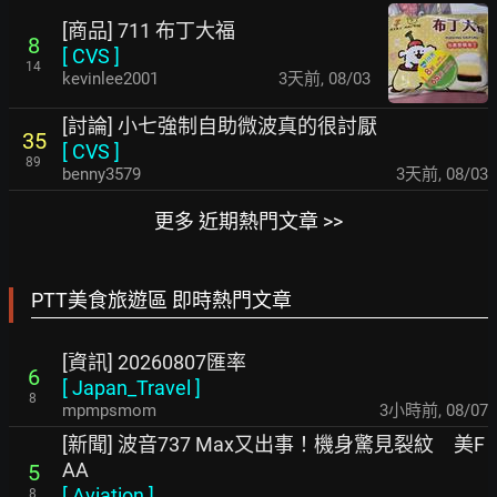
[商品] 711 布丁大福
8
[
CVS
]
14
kevinlee2001
3天前
,
08/03
[討論] 小七強制自助微波真的很討厭
35
[
CVS
]
89
benny3579
3天前
,
08/03
更多 近期熱門文章 >>
PTT美食旅遊區 即時熱門文章
[資訊] 20260807匯率
6
[
Japan_Travel
]
8
mpmpsmom
3小時前
,
08/07
[新聞] 波音737 Max又出事！機身驚見裂紋 美F
AA
5
[
Aviation
]
8