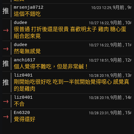
9月前
, 9
mrsenja0712
10/23 12:29,
F
推
這個不錯吃
9月前
, 10
dudee
10/27 16:22,
F
→
很普通 打折後還是很貴 喜歡明太子 雞肉 糖心蛋
組合起來竟
9月前
, 11
dudee
10/27 16:22,
F
→
然毫無感覺
9月前
, 12
anchi617
10/27 18:51,
F
推
個人覺得不難吃，但是非常鹹！
9月前
, 13
liz0401
10/28 20:19,
F
推
剛開始吃很好吃 吃到一半就開始覺得噁心 感覺真
的是雞肉
9月前
, 14
liz0401
10/28 20:19,
F
→
不合
9月前
, 15
En6320
10/28 23:31,
F
→
覺得還好