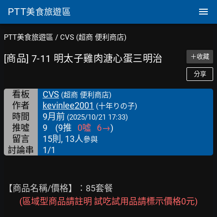
PTT
美食旅遊區
PTT美食旅遊區
/
CVS (超商 便利商店)
[商品] 7-11 明太子雞肉溏心蛋三明治
＋收藏
分享
看板
CVS
(超商 便利商店)
作者
kevinlee2001
(十年りの子)
時間
9月前
(2025/10/21 17:33)
推噓
9
(
9
推
0
噓
6
→
)
留言
15則, 13人
參與
討論串
1/1
【商品名稱/價格】：85套餐

(區域型商品請註明 試吃試用品請標示價格0元)