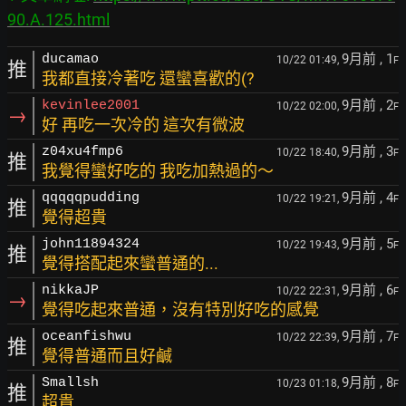
90.A.125.html
9月前
, 1
ducamao
10/22 01:49,
F
推
我都直接冷著吃 還蠻喜歡的(?
9月前
, 2
kevinlee2001
10/22 02:00,
F
→
好 再吃一次冷的 這次有微波
9月前
, 3
z04xu4fmp6
10/22 18:40,
F
推
我覺得蠻好吃的 我吃加熱過的～
9月前
, 4
qqqqqpudding
10/22 19:21,
F
推
覺得超貴
9月前
, 5
john11894324
10/22 19:43,
F
推
覺得搭配起來蠻普通的...
9月前
, 6
nikkaJP
10/22 22:31,
F
→
覺得吃起來普通，沒有特別好吃的感覺
9月前
, 7
oceanfishwu
10/22 22:39,
F
推
覺得普通而且好鹹
9月前
, 8
Smallsh
10/23 01:18,
F
推
超貴