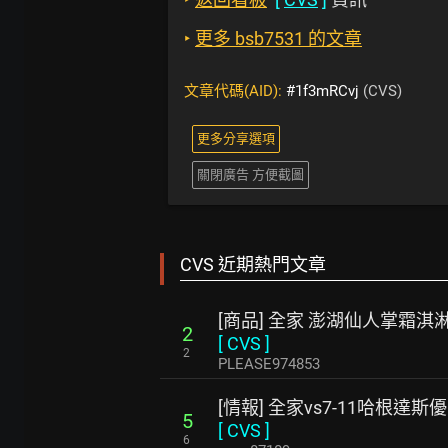
‣
更多 bsb7531 的文章
文章代碼(AID):
#1f3mRCvj
(CVS)
更多分享選項
關閉廣告 方便截圖
CVS 近期熱門文章
[商品] 全家 澎湖仙人掌霜淇
2
[
CVS
]
2
PLEASE974853
[情報] 全家vs7-11哈根達斯
5
[
CVS
]
6