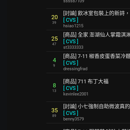
ssss87109
[討論] 飲冰室包裝上的新詩
20
[
CVS
]
39
hsiao1215
[商品] 全家 澎湖仙人掌霜淇
25
[
CVS
]
47
st3333333
[商品] 7-11 椒香皮蛋香菜冷
4
[
CVS
]
9
dressingfrad
[商品] 711 布丁大福
8
[
CVS
]
13
kevinlee2001
[討論] 小七強制自助微波真
35
[
CVS
]
89
benny3579