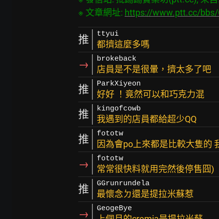
※ 文章網址: 
https://www.ptt.cc/bb
ttyui
推
都擠這麼多嗎
brokeback
→
店員是不是很暈，擠太多了吧
ParkXiyeon
推
好好 ！竟然可以和巧克力混
kingofcowb
推
我遇到的店員都給超少QQ
fototw
推
因為會po上來都是比較大隻的 
fototw
→
常常很快料就用完然後停售囧)
GGrunrundela
推
最懷念ㄉ還是提拉米蘇惹
GeogeBye
→
上個月的cremia是提拉米蘇