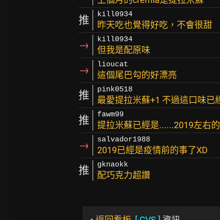
kill0934
推
昨天吃也覺得好吃，不會很甜
kill0934
→
但我是配原味
lioucat
→
這個尾巴勾的好漂亮
pink0518
推
最愛提拉米蘇+1 不過這口味
fawm99
推
提拉米蘇已經是......2019
salvador1988
→
2019已經是疫情前的事了XD
gknaokk
推
配巧克力超讚
‣
返回看板
[
CVS
]
資訊