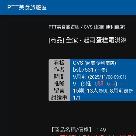
PTT
美食旅遊區
PTT美食旅遊區
/
CVS (超商 便利商店)
[商品] 全家 - 起司蛋糕霜淇淋
看板
CVS
(超商 便利商店)
作者
bsb7531
(一隻)
時間
9月前
(2025/11/08 09:01)
推噓
9
(
9
推
0
噓
6
→
)
留言
15則, 13人
, 8月前
參與
最新
討論串
1/1
【商品名稱/價格】：49
