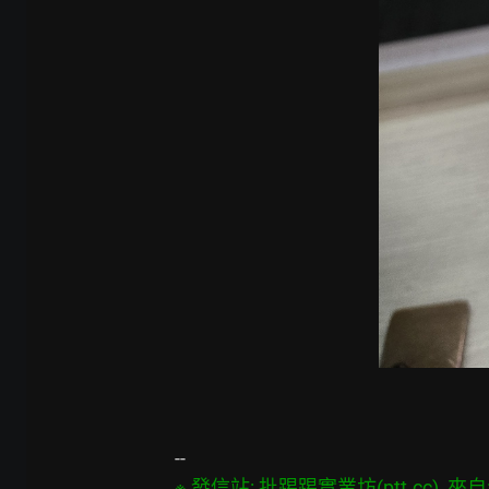
※ 發信站: 批踢踢實業坊(ptt.cc), 來自: 4