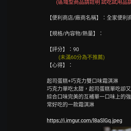
(區域型商品請註明 試吃試用品請
【便利商店/廠商名稱】：全家便利商
【規格/內容物/熱量】：

          (未滿60分為不推薦)
【心得】：

起司蛋糕+巧克力雙口味霜淇淋

巧克力單吃太甜，起司蛋糕單吃卻又
綜合口味完美的互補單一口味上的強
常好吃的一款霜淇淋

https://i.imgur.com/l8aSlGq.jpeg