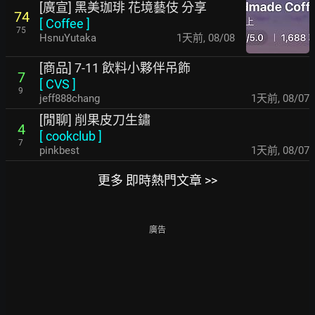
[廣宣] 黑美珈琲 花境藝伎 分享
74
[
Coffee
]
75
HsnuYutaka
1天前
,
08/08
[商品] 7-11 飲料小夥伴吊飾
7
[
CVS
]
9
jeff888chang
1天前
,
08/07
[閒聊] 削果皮刀生鏽
4
[
cookclub
]
7
pinkbest
1天前
,
08/07
更多 即時熱門文章 >>
廣告