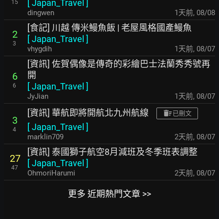
[
Japan_Travel
]
15
dingwen
1天前
,
08/08
[食記] 川越 傳米鰻魚飯 | 老屋風格國產鰻魚
2
[
Japan_Travel
]
3
vhygdih
1天前
,
08/07
[資訊] 佐賀偶像是傳奇的彩繪巴士法蘭秀秀號再
開
6
[
Japan_Travel
]
6
JyJian
1天前
,
08/07
[資訊] 華航即將開航北九州航線
已刪文
3
[
Japan_Travel
]
4
marklin709
2天前
,
08/07
[資訊] 泰國獅子航空8月減班及冬季班表調整
27
[
Japan_Travel
]
47
OhmoriHarumi
2天前
,
08/07
更多 近期熱門文章 >>