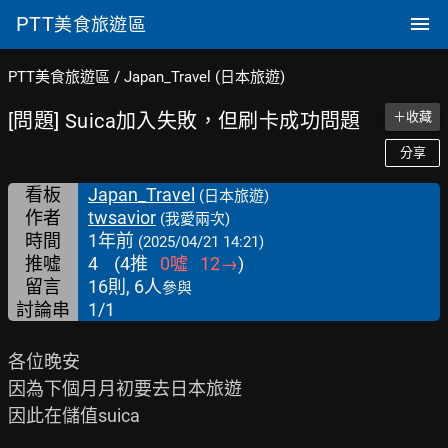
PTT
美食旅遊區
PTT美食旅遊區
/
Japan_Travel (日本旅遊)
[問題] Suica加入失敗，但刷卡成功問題
＋收藏
分享
看板
Japan_Travel
(日本旅遊)
作者
twsavior
(我愛兩次)
時間
1年前
(2025/04/21 14:21)
推噓
4
(
4
推
0
噓
12
→
)
留言
16則, 6人
參與
討論串
1/1
各位晚安

因為下個月月初要去日本旅遊

因此在儲值suica
