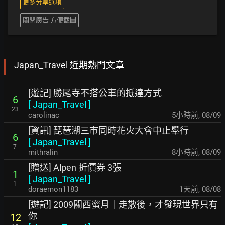
更多分享選項
關閉廣告 方便截圖
Japan_Travel 近期熱門文章
[遊記] 勝尾寺不搭公車的抵達方式
6
[
Japan_Travel
]
23
carolinac
5小時前
,
08/09
[資訊] 琵琶湖三市同時花火大會中止舉行
6
[
Japan_Travel
]
7
mithralin
8小時前
,
08/09
[贈送] Alpen 折價券 3張
1
[
Japan_Travel
]
1
doraemon1183
1天前
,
08/08
[遊記] 2009關西蜜月｜走散後，才發現世界只有
你
12