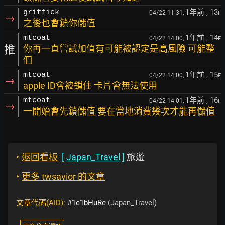
1年前
, 13
griffick
04/22 11:31,
F
→
之後也會鎖你儲值
1年前
, 14
mtcoat
04/22 14:00,
F
推
你再一直嘗試加值有可能被認定是高風險 可能整
個
1年前
, 15
mtcoat
04/22 14:00,
F
→
apple ID會被鎖住 卡片會無法使用
1年前
, 16
mtcoat
04/22 14:01,
F
→
一開始會先鎖儲值 要在當地消費幾次才能再儲值
‣
返回看板
[
Japan_Travel
]
旅遊
‣
更多 twsavior 的文章
文章代碼(AID):
#1e1bHuRe
(Japan_Travel)