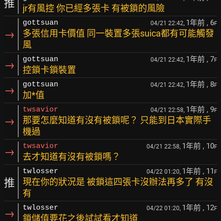
推
jr有風控 你已經多張卡 有被鎖的風險
1年前
, 6
gottsuan
04/21 22:42,
F
→
多張信用卡價值 同一裝置多張suica都有可能觸發
風
1年前
, 7
gottsuan
04/21 22:42,
F
→
控鎖卡鎖裝置
1年前
, 8
gottsuan
04/21 22:42,
F
→
加*值
1年前
, 9
twsavior
04/21 22:58,
F
→
那要怎麼知道有沒有被鎖呢？ 只能到日本實際手
機過
1年前
, 10
twsavior
04/21 22:58,
F
→
去才知道有沒有被鎖嗎？
1年前
, 11
twlosser
04/22 01:20,
F
推
現在你的狀況是 被鎖這四張卡沒辦法再多了 有沒
有
1年前
, 12
twlosser
04/22 01:20,
F
→
鎖儲值要花之後試試看才知道