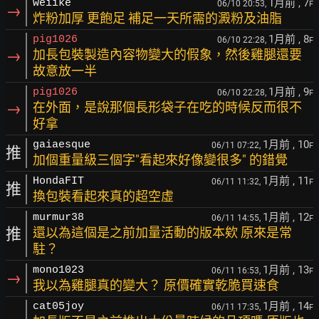
1月前
, 7
weiike
06/10 20:53,
F
→
炸粉加厚 更飽足 補足一天所需的澱粉及油脂
1月前
, 8
pig1026
06/10 22:28,
F
→
加長包裝製造內容物變大的假象，然後雞腿還要
故意放一半
1月前
, 9
pig1026
06/10 22:28,
F
→
在外面，是說那個長形袋子在吃的時候反而很不
好拿
1月前
, 10
gaiaesque
06/11 07:22,
F
推
加個重量級三個字"看起來好像變很多" 的錯覺
1月前
, 11
HondaFIT
06/11 11:32,
F
推
換包裝看起來真的超空虛
1月前
, 12
murmur38
06/11 14:55,
F
推
還以為這個是之前加量活動的版本欸 原來是常
駐？
1月前
, 13
mono1023
06/11 16:53,
F
→
我以為雞腿真的變大？ 原價確實乾脆買速食
1月前
, 14
cat05joy
06/11 17:35,
F