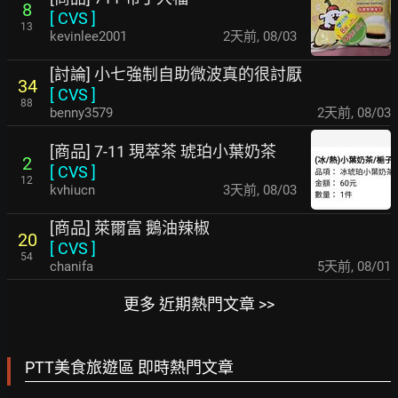
8
[
CVS
]
13
kevinlee2001
2天前
,
08/03
[討論] 小七強制自助微波真的很討厭
34
[
CVS
]
88
benny3579
2天前
,
08/03
[商品] 7-11 現萃茶 琥珀小葉奶茶
2
[
CVS
]
12
kvhiucn
3天前
,
08/03
[商品] 萊爾富 鵝油辣椒
20
[
CVS
]
54
chanifa
5天前
,
08/01
更多 近期熱門文章 >>
PTT美食旅遊區 即時熱門文章