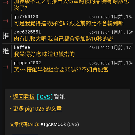
→
加長版不是之前推出大份量時候的品項嗎 原版也
沒了?
1月前
, 15
jj7756123
06/11 18:20,
F
→
可是我覺得這款好吃耶 跟之前的比不會輸到哪
1月前
, 16
zxc6325551
06/11 19:04,
F
推
肉有比較大吧 我自己都會多加熱10秒的說
1月前
, 17
kaffee
06/11 20:22,
F
推
我覺得好吃 味道也蠻搭的
1月前
, 18
pippen2002
06/26 10:32,
F
→
笑~~搭配早餐組合要95嗎??不如買便當
‣
返回看板
[
CVS
]
資訊
‣
更多 pig1026 的文章
文章代碼(AID):
#1gAKMQQk
(CVS)