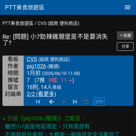
PTT
美食旅遊區
PTT美食旅遊區
/
CVS (超商 便利商店)
Re: [問題] 小7勁辣雞腿堡是不是要消失
＋收藏
了?
分享
看板
CVS
(超商 便利商店)
作者
pig1026
(豬頭)
時間
1月前
(2026/06/10 11:08)
推噓
7
(
7
推
0
噓
11
→
)
留言
18則, 14人
參與
討論串
2/2 (看更多)
說明
: 雖然小7說是地區限定，只有南部有

: 不過我就在南部，大概有一兩個月完全沒看到了
