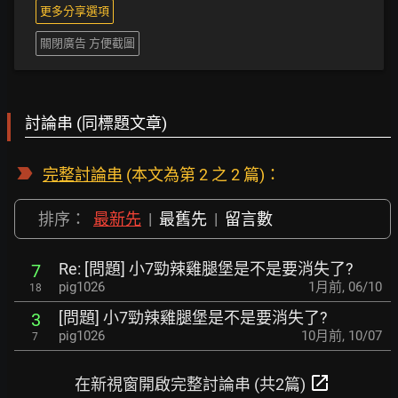
更多分享選項
關閉廣告 方便截圖
討論串 (同標題文章)
完整討論串
(本文為第 2 之 2 篇)：
排序：
最新先
|
最舊先
|
留言數
Re: [問題] 小7勁辣雞腿堡是不是要消失了?
7
pig1026
1月前
,
06/10
18
[問題] 小7勁辣雞腿堡是不是要消失了?
3
pig1026
10月前
,
10/07
7
open_in_new
在新視窗開啟完整討論串 (共2篇)