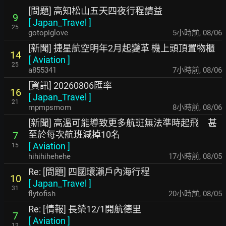
[問題] 高知松山五天四夜行程請益
9
[
Japan_Travel
]
25
gotopiglove
5小時前
,
08/06
[新聞] 捷星航空明年2月起變革 機上頭頂置物櫃
14
[
Aviation
]
25
a855341
7小時前
,
08/06
[資訊] 20260806匯率
16
[
Japan_Travel
]
21
mpmpsmom
8小時前
,
08/06
[新聞] 高溫可能導致更多航班無法準時起飛 甚
至於每次航班減掉10名
7
[
Aviation
]
15
hihihihehehe
17小時前
,
08/05
Re: [問題] 四國環瀨戶內海行程
10
[
Japan_Travel
]
31
flytofish
20小時前
,
08/05
Re: [情報] 長榮12/1開航德里
7
[
Aviation
]
12