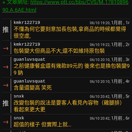
※ 文章網址: 
https://www.ptt.cc/bbs/CVS/M.17810896
90.A.6AE.html
1月前
, 1
kmkr122719
06/10 19:20,
F
推
不懂為何它要刻意加長包裝,拿商品的時候都覺得
很空虛,
1月前
, 2
kmkr122719
06/10 19:22,
F
→
包裝變大但商品不大,還不如維持原包裝
1月前
, 3
guanluvsquat
06/10 20:10,
F
→
之前健康餐盒還有幾款89元的 後來也是換包裝變9
9 鈉
1月前
, 4
guanluvsquat
06/10 20:10,
F
→
含量還變高 笑死
1月前
, 5
snxk
06/10 20:42,
F
推
改變包裝的說法是要客人看見內容物（雞腿排）
看起來更大更
1月前
, 6
snxk
06/10 20:42,
F
→
超值的樣子 但實際上就…