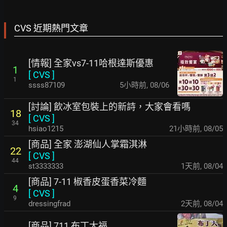
CVS 近期熱門文章
[情報] 全家vs7-11哈根達斯優惠
1
[
CVS
]
1
ssss87109
5小時前
,
08/06
[討論] 飲冰室包裝上的新詩，大家會看嗎
18
[
CVS
]
34
hsiao1215
21小時前
,
08/05
[商品] 全家 澎湖仙人掌霜淇淋
22
[
CVS
]
44
st3333333
1天前
,
08/04
[商品] 7-11 椒香皮蛋香菜冷麵
4
[
CVS
]
9
dressingfrad
2天前
,
08/04
[商品] 711 布丁大福