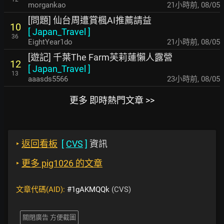
morgankao
21小時前
,
08/05
[問題] 仙台周遭賞楓AI推薦請益
10
[
Japan_Travel
]
36
EightYear1do
21小時前
,
08/05
[遊記] 千葉The Farm芙莉蓮懶人露營
12
[
Japan_Travel
]
13
aaasds5566
23小時前
,
08/05
更多 即時熱門文章 >>
‣
返回看板
[
CVS
]
資訊
‣
更多 pig1026 的文章
文章代碼(AID):
#1gAKMQQk
(CVS)
關閉廣告 方便截圖