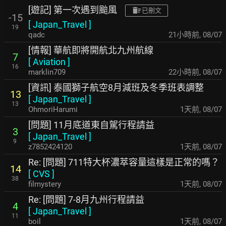
[遊記] 第一次遇到颱風
已刪文
-15
[
Japan_Travel
]
19
qadc
21小時前
,
08/07
[情報] 華航即將開航北九州航線
7
[
Aviation
]
16
marklin709
22小時前
,
08/07
[資訊] 泰國獅子航空8月減班及冬季班表調整
13
[
Japan_Travel
]
13
OhmoriHarumi
1天前
,
08/07
[問題] 11月底道東自駕行程請益
3
[
Japan_Travel
]
9
z7852424120
1天前
,
08/07
Re: [問題] 711特大杯濃萃容量這樣是正常的嗎？
14
[
CVS
]
38
filmystery
1天前
,
08/07
Re: [問題] 7-8月九州行程請益
4
[
Japan_Travel
]
11
boil
1天前
,
08/07