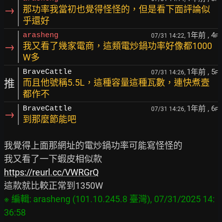
→
那功率我當初也覺得怪怪的，但是看下面評論似
乎還好
1年前
, 4
arasheng
07/31 14:22,
F
→
我又看了幾家電商，這類電炒鍋功率好像都1000
W多
1年前
, 5
BraveCattle
07/31 14:26,
F
推
而且他號稱5.5L，這種容量這種瓦數，連快煮壼
都作不
1年前
, 6
BraveCattle
07/31 14:26,
F
→
到那麼節能吧
我覺得上面那網址的電炒鍋功率可能寫怪怪的

https://reurl.cc/VWRGrQ
※ 編輯: arasheng (101.10.245.8 臺灣), 07/31/2025 14: