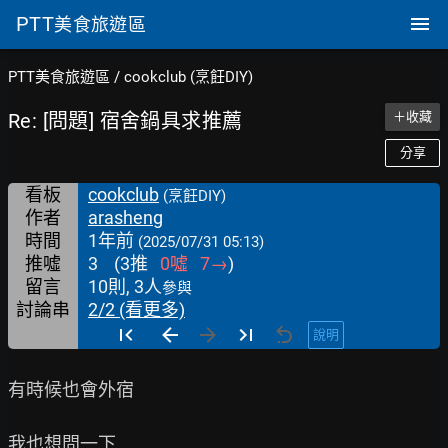
PTT
美食旅遊區
PTT美食旅遊區
/
cookclub (烹飪DIY)
Re: [問題] 宿舍鍋具求推薦
＋收藏
分享
看板
cookclub
(烹飪DIY)
作者
arasheng
時間
1年前
(2025/07/31 05:13)
推噓
3
(
3
推
0
噓
7
→
)
留言
10則, 3人
參與
討論串
2/2 (看更多)
說明
有時候也會外宿

我也想問一下
