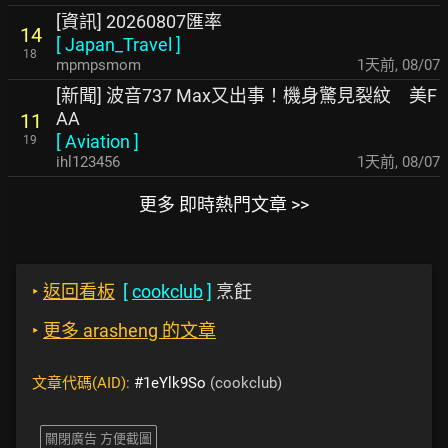
[資訊] 20260807匯率
14
[
Japan_Travel
]
18
mpmpsmom
1天前
,
08/07
[新聞] 波音737 Max又出事！機身驚見裂紋 美F
AA
11
[
Aviation
]
19
ihl123456
1天前
,
08/07
更多 即時熱門文章 >>
‣
返回看板
[
cookclub
]
烹飪
‣
更多 arasheng 的文章
文章代碼(AID):
#1eYlk9So
(cookclub)
關閉廣告 方便截圖