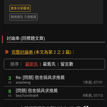
更多分享選項
關閉廣告 方便截圖
討論串 (同標題文章)
完整討論串
(本文為第 2 之 2 篇)：
排序：
最新先
|
最舊先
|
留言數
Re: [問題] 宿舍鍋具求推薦
3
arasheng
1年前
,
07/31
10
[問題] 宿舍鍋具求推薦
8
bea7con5rab4
8年前
,
07/13
16