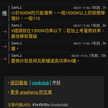
1年前
, 7
IanLi
08/01 17:40,
F
推
小於600W的只能慢煮，一般1000W以上的就簡單
慢炒，一般110
1年前
, 8
IanLi
08/01 17:40,
F
→
V插頭就在1500W功率以下；若加上考量熱效率，
最佳解就電磁
1年前
, 9
IanLi
08/01 17:40,
F
→
爐。
1年前
, 10
IanLi
08/01 17:41,
F
→
要爽炒就是用瓦斯爐或高功率IH爐。
‣
返回看板
[
cookclub
]
烹飪
‣
更多 arasheng 的文章
文章代碼(AID):
#1eYlk9So
(cookclub)