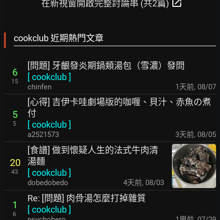
open_in_new
在新視窗開啟完整討論串 (共2篇)
cookclub 近期熱門文章
[問題] 牙齦發炎期鍋類湯包（雪濃）發問
6
[
cookclub
]
15
chinfen
1天前
,
08/07
[心得] 吉伊卡哇劇場版的咖喱、貝汁、赤魚の煮
付
5
[
cookclub
]
5
a2521573
3天前
,
08/05
[食譜] 做到懷疑人生的法式牛肉清
湯麵
20
[
cookclub
]
43
dobedobedo
4天前
,
08/03
Re: [問題] 肉骨湯怎麼打掉雜質
1
[
cookclub
]
6
psychohero
1周前
,
07/29