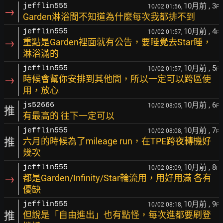
10月前
, 3
jefflin555
10/02 01:56,
F
→
Garden淋浴間不知道為什麼每次我都排不到
10月前
, 4
jefflin555
10/02 01:57,
F
→
重點是Garden裡面就有公告，要睡覺去Star睡，
淋浴滿的
10月前
, 5
jefflin555
10/02 01:57,
F
→
時候會幫你安排到其他間，所以一定可以跨區使
用，放心
10月前
, 6
js52666
10/02 08:05,
F
推
有最高的 往下一定可以
10月前
, 7
jefflin555
10/02 08:08,
F
推
六月的時候為了mileage run，在TPE跨夜轉機好
幾次
10月前
, 8
jefflin555
10/02 08:09,
F
→
都是Garden/Infinity/Star輪流用，用好用滿 各有
優缺
10月前
, 9
jefflin555
10/02 08:18,
F
推
但說是「自由進出」也有點怪，每次進都要刷登