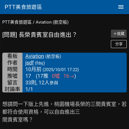
PTT
美食旅遊區
PTT美食旅遊區
/
Aviation (航空板)
[問題] 長榮貴賓室自由進出？
＋收藏
分享
看板
Aviation
(航空板)
作者
jsdf
(fdsj)
時間
10月前
(2025/10/01 17:22)
推噓
17
(
17
推
0
噓
16
→
)
留言
33則, 12人
參與
討論串
1/1
想請問一下版上先進，桃園機場長榮的三間貴賓室，若
都符合使用資格，可以自由進出三

間貴賓室嗎？
