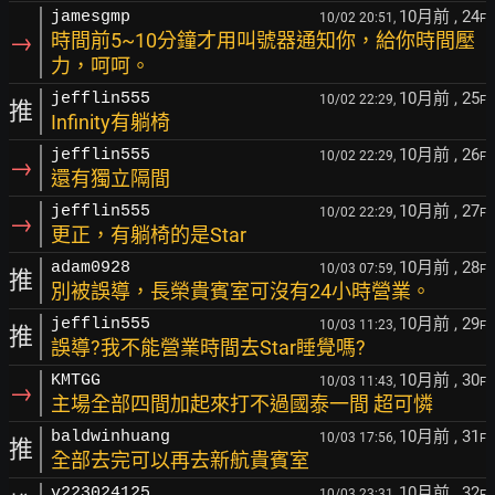
10月前
, 24
jamesgmp
10/02 20:51,
F
→
時間前5~10分鐘才用叫號器通知你，給你時間壓
力，呵呵。
10月前
, 25
jefflin555
10/02 22:29,
F
推
Infinity有躺椅
10月前
, 26
jefflin555
10/02 22:29,
F
→
還有獨立隔間
10月前
, 27
jefflin555
10/02 22:29,
F
→
更正，有躺椅的是Star
10月前
, 28
adam0928
10/03 07:59,
F
推
別被誤導，長榮貴賓室可沒有24小時營業。
10月前
, 29
jefflin555
10/03 11:23,
F
推
誤導?我不能營業時間去Star睡覺嗎?
10月前
, 30
KMTGG
10/03 11:43,
F
→
主場全部四間加起來打不過國泰一間 超可憐
10月前
, 31
baldwinhuang
10/03 17:56,
F
推
全部去完可以再去新航貴賓室
10月前
, 32
v223024125
10/03 23:31,
F