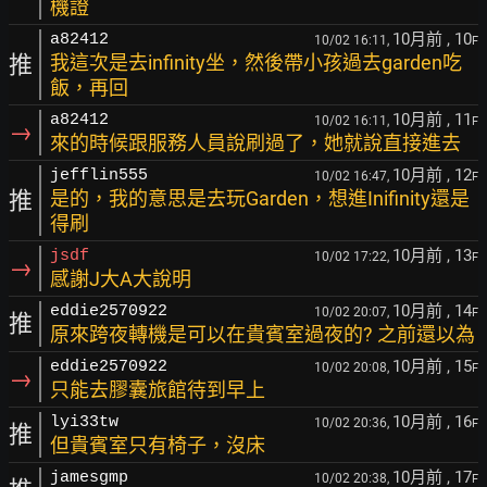
機證
10月前
, 10
a82412
10/02 16:11,
F
推
我這次是去infinity坐，然後帶小孩過去garden吃
飯，再回
10月前
, 11
a82412
10/02 16:11,
F
→
來的時候跟服務人員說刷過了，她就說直接進去
10月前
, 12
jefflin555
10/02 16:47,
F
推
是的，我的意思是去玩Garden，想進Inifinity還是
得刷
10月前
, 13
jsdf
10/02 17:22,
F
→
感謝J大A大說明
10月前
, 14
eddie2570922
10/02 20:07,
F
推
原來跨夜轉機是可以在貴賓室過夜的? 之前還以為
10月前
, 15
eddie2570922
10/02 20:08,
F
→
只能去膠囊旅館待到早上
10月前
, 16
lyi33tw
10/02 20:36,
F
推
但貴賓室只有椅子，沒床
10月前
, 17
jamesgmp
10/02 20:38,
F