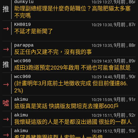
9月前
, 86
dunkylu
10/29 13:27,
F
推
助理副總經理是什麼奇葩職位？高階肥貓太多塞
不完嗎
9月前
, 87
KH8019
10/29 13:30,
F
→
不延才是新聞了
9月前
, 88
parappa
10/29 13:35,
F
→
反正任內又建不完，沒有我的事
9月前
, 89
wcc960
10/29 14:37,
F
推
成田3跑道預定2029年啟用 不過也可能會延就是
9月前
, 90
wcc960
10/29 14:40,
F
→
(計畫明年3月底前土地徵收完成 但目前僅達86.
2%)
9月前
, 91
akimu
10/29 15:09,
F
噓
這版真是笑話 快請版友開坦克去撞那600戶
9月前
, 92
akimu
10/29 15:11,
F
→
我懷疑這版的人是不是都沒出過國 很扯的一群人
9月前
, 93
akimu
10/29 15:12,
F
→
希望養豬腹跟這群人索賠一人一百億