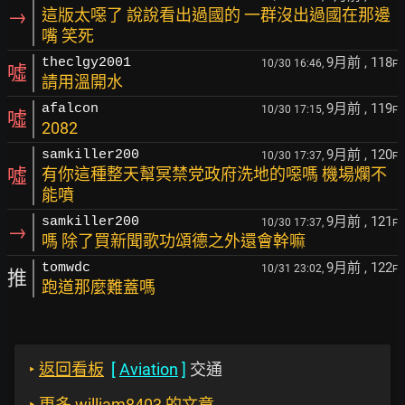
→
這版太噁了 說說看出過國的 一群沒出過國在那邊
嘴 笑死
9月前
, 118
theclgy2001
10/30 16:46,
F
噓
請用溫開水
9月前
, 119
afalcon
10/30 17:15,
F
噓
2082
9月前
, 120
samkiller200
10/30 17:37,
F
噓
有你這種整天幫冥禁党政府洗地的噁嗎 機場爛不
能噴
9月前
, 121
samkiller200
10/30 17:37,
F
→
嗎 除了買新聞歌功頌德之外還會幹嘛
9月前
, 122
tomwdc
10/31 23:02,
F
推
跑道那麼難蓋嗎
‣
返回看板
[
Aviation
]
交通
‣
更多 william8403 的文章