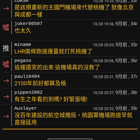
9月前
, 33
CORSA
10/28 19:35,
F
→
是該規畫新的主國門機場來代替桃機了 就像北京
與成都一樣
9月前
, 34
joker00507
10/28 19:56,
F
噓
也太久
9月前
, 35
miname
10/28 20:03,
F
推
LHR兩條跑道運量就打死桃機了
9月前
, 36
pegaso
10/28 20:06,
F
噓
這樣還笑的出來 這機場真的沒救了
9月前
, 37
paul10404
10/28 20:31,
F
→
2100年前好都算及格
9月前
, 38
pippen2002
10/28 20:37,
F
→
有生之年看的到嗎? 好緊張哦!
9月前
, 39
Auslayer
10/28 20:52,
F
→
沒百年建設的航空城攪局，桃園軍機場跑道早就
直接延用