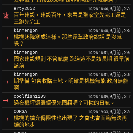
9月前
, 27
erty2852
10/28 18:46,
F
噓
百年建設，建設百年，來看是聖家堂先完工還是
三跑先完工
9月前
, 28
kinmengon
10/28 18:48,
F
→
桃機起降塞成這樣。那些還幫政府說話 是沒感
覺？
9月前
, 29
kinmengon
10/28 18:51,
F
→
國家建設規劃 不管航廈 跑道這不是該長期 很早前
該前
9月前
, 30
kinmengon
10/28 18:51,
F
→
期準備 包含收購土地。明確是桃機無能 政府無能
啊
9月前
, 31
coolfish1103
10/28 18:59,
F
→
過夜機坪還繼續優先國籍喔？可憐的日航。
9月前
, 32
CORSA
10/28 19:33,
F
→
桃機的擴充侷限性也出現了 之會也會面臨無法再
擴的地步