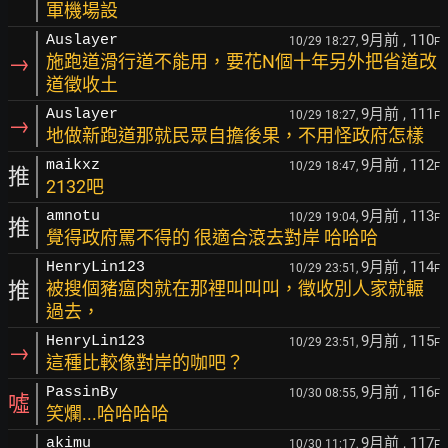
軍機場設
9月前
, 110
Auslayer
10/29 18:27,
F
→
施跑道滑行道不能用，要花N個十年另外把省道改
道徵收土
9月前
, 111
Auslayer
10/29 18:27,
F
→
地做新跑道那就民眾自擔後果，不用怪政府怎樣
9月前
, 112
maikxz
10/29 18:47,
F
推
2132吧
9月前
, 113
amnotu
10/29 19:04,
F
推
覺得政府罵不得的 很適合滾去對岸 哈哈哈
9月前
, 114
HenryLin123
10/29 23:51,
F
推
被搜個豬瘟肉就在那裡叫叫叫，徵收別人家就輾
過去，
9月前
, 115
HenryLin123
10/29 23:51,
F
→
這種比較像對岸的咖吧？
9月前
, 116
PassinBy
10/30 08:55,
F
噓
笑爛...哈哈哈哈
9月前
, 117
akimu
10/30 11:17,
F