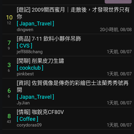
[遊記] 2009關西蜜月｜走散後，才發現世界只有
你
10
[
Japan_Travel
]
12
dingwen
20小時前
,
08/08
[商品] 7-11 飲料小夥伴吊飾
7
[
CVS
]
9
jeff888chang
1天前
,
08/07
[閒聊] 削果皮刀生鏽
3
[
cookclub
]
6
pinkbest
1天前
,
08/07
[資訊] 佐賀偶像是傳奇的彩繪巴士法蘭秀秀號再
開
6
[
Japan_Travel
]
6
JyJian
1天前
,
08/07
[情報] 咖銳克CF80V
8
[
Coffee
]
43
corydoras09
1天前
,
08/07