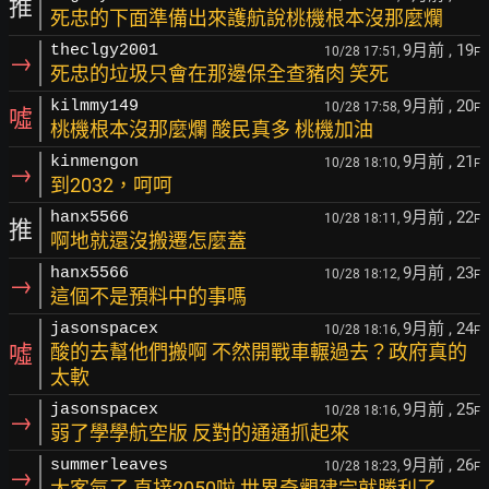
推
死忠的下面準備出來護航說桃機根本沒那麼爛
9月前
, 19
theclgy2001
10/28 17:51,
F
→
死忠的垃圾只會在那邊保全查豬肉 笑死
9月前
, 20
kilmmy149
10/28 17:58,
F
噓
桃機根本沒那麼爛 酸民真多 桃機加油
9月前
, 21
kinmengon
10/28 18:10,
F
→
到2032，呵呵
9月前
, 22
hanx5566
10/28 18:11,
F
推
啊地就還沒搬遷怎麼蓋
9月前
, 23
hanx5566
10/28 18:12,
F
→
這個不是預料中的事嗎
9月前
, 24
jasonspacex
10/28 18:16,
F
噓
酸的去幫他們搬啊 不然開戰車輾過去？政府真的
太軟
9月前
, 25
jasonspacex
10/28 18:16,
F
→
弱了學學航空版 反對的通通抓起來
9月前
, 26
summerleaves
10/28 18:23,
F
→
太客氣了 直接2050啦 世界奇觀建完就勝利了