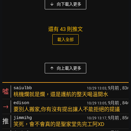
向下載入更多
還有 43 則推文
載入全部
向上載入更多
9月前
, 83
saiulbb
10/29 13:03,
F
噓
桃機爛就是爛，還是護航的整天喝溫開水
9月前
, 84
edison
10/29 13:05,
F
→
要別人搬家,你有沒有提出讓人不能拒絕的提議
9月前
, 85
jimmihg
10/29 13:17,
F
推
笑死，會不會真的是聖家堂先完工阿XD