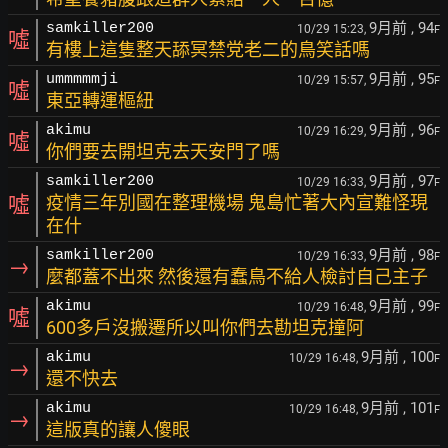
9月前
, 94
samkiller200
10/29 15:23,
F
噓
有樓上這隻整天舔冥禁党老二的鳥笑話嗎
9月前
, 95
ummmmmji
10/29 15:57,
F
噓
東亞轉運樞紐
9月前
, 96
akimu
10/29 16:29,
F
噓
你們要去開坦克去天安門了嗎
9月前
, 97
samkiller200
10/29 16:33,
F
噓
疫情三年別國在整理機場 鬼島忙著大內宣難怪現
在什
9月前
, 98
samkiller200
10/29 16:33,
F
→
麼都蓋不出來 然後還有蠢鳥不給人檢討自己主子
9月前
, 99
akimu
10/29 16:48,
F
噓
600多戶沒搬遷所以叫你們去勘坦克撞阿
9月前
, 100
akimu
10/29 16:48,
F
→
還不快去
9月前
, 101
akimu
10/29 16:48,
F
→
這版真的讓人傻眼