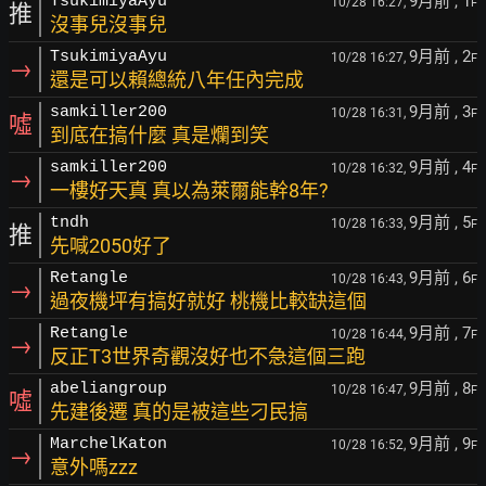
9月前
, 1
TsukimiyaAyu
10/28 16:27,
F
推
沒事兒沒事兒
9月前
, 2
TsukimiyaAyu
10/28 16:27,
F
→
還是可以賴總統八年任內完成
9月前
, 3
samkiller200
10/28 16:31,
F
噓
到底在搞什麼 真是爛到笑
9月前
, 4
samkiller200
10/28 16:32,
F
→
一樓好天真 真以為萊爾能幹8年?
9月前
, 5
tndh
10/28 16:33,
F
推
先喊2050好了
9月前
, 6
Retangle
10/28 16:43,
F
→
過夜機坪有搞好就好 桃機比較缺這個
9月前
, 7
Retangle
10/28 16:44,
F
→
反正T3世界奇觀沒好也不急這個三跑
9月前
, 8
abeliangroup
10/28 16:47,
F
噓
先建後遷 真的是被這些刁民搞
9月前
, 9
MarchelKaton
10/28 16:52,
F
→
意外嗎zzz