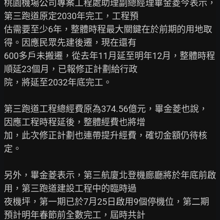
桃園機場公司專案工程處助理副總經理畢金菱今表示，
第三跑道原定2030年完工，工程預

估需要至少6年，整體時程最大關鍵在於前期的用地取
得。因應民眾先建後遷，現在還有

600多戶未搬遷，從去年11月延至明年12月，整體時程
順延23個月，已報修正計劃給行政

院，將延至2032年底完工。

第三跑道工程總經費原為374.56億元，畢金菱也說，
因應工程時程延後，整體經費也將增

加，此次修正計劃也連帶提升經費，確切金額仍待核
定。

另外，畢金菱表示，第三航廈北登機廊廳將於年底前啟
用，第三跑道建設工程中的臨時過

夜機坪，第一期已於7月25日啟用9個停機位，第二期
預計明年春節前全數完工，屆時共計
