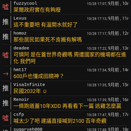
9月前
, 10
fuzzycool
10/28 17:07,
F
噓
萊爾政府實在有夠廢
9月前
, 11
Lexus
10/28 17:13,
F
推
這不重要吧 有溫開水就好了
9月前
, 12
homoz
10/28 17:17,
F
推
那些居民如果死不肯搬有解嗎
9月前
, 13
deadee
10/28 17:22,
F
噓
可憐阿 是在蓋世界奇觀嗎 周遭國家的機場都在進
化 我們呵
9月前
, 14
hmt17
10/28 17:34,
F
→
600戶也懂成田精神？
9月前
, 15
VisaInfinite
10/28 17:35,
F
推
民國2032年 ☺
9月前
, 16
Renoir
10/28 17:39,
F
推
一條跑道蓋10年XDD 再看看下一篇 逃雞怎麼贏
9月前
, 17
csfp
10/28 17:47,
F
噓
喊太少了吧 建議直接喊到2100 百年奇觀
9月前
, 18
sugaryeh000
10/28 17:48,
F