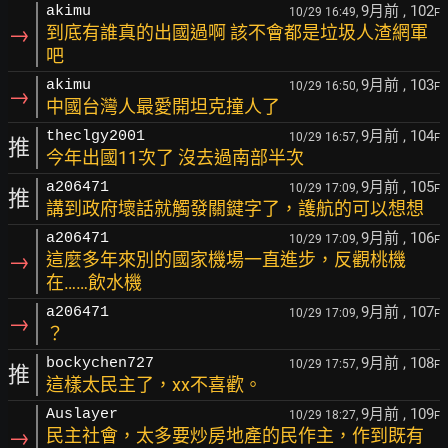
9月前
, 102
akimu
10/29 16:49,
F
→
到底有誰真的出國過啊 該不會都是垃圾人渣網軍
吧
9月前
, 103
akimu
10/29 16:50,
F
→
中國台灣人最愛開坦克撞人了
9月前
, 104
theclgy2001
10/29 16:57,
F
推
今年出國11次了 沒去過南部半次
9月前
, 105
a206471
10/29 17:09,
F
推
講到政府壞話就觸發關鍵字了，護航的可以想想
9月前
, 106
a206471
10/29 17:09,
F
→
這麼多年來別的國家機場一直進步，反觀桃機
在……飲水機
9月前
, 107
a206471
10/29 17:09,
F
→
？
9月前
, 108
bockychen727
10/29 17:57,
F
推
這樣太民主了，xx不喜歡。
9月前
, 109
Auslayer
10/29 18:27,
F
→
民主社會，太多要炒房地產的民作主，作到既有