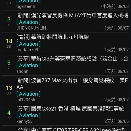
[
Aviation
]
13
tigerteeth
17小時前
,
08/08
[新聞] 漢光演習反機降 M1A2T戰車首度進入桃機
3
[
Aviation
]
4
JHENGKUNLIN
1天前
,
08/07
[情報] 華航即將開航北九州航線
18
[
Aviation
]
38
marklin709
1天前
,
08/07
[分享] 華航CI3升等豪華商務艙體驗（舊金山→台
3
[
Aviation
]
7
shonn
1天前
,
08/07
[新聞] 波音737 Max又出事！機身驚見裂紋 美F
AA
13
[
Aviation
]
33
ihl123456
2天前
,
08/07
[分享] 國泰CX621 香港-檳城 原國泰港龍頭等艙
4
[
Aviation
]
6
kenny53
2天前
,
08/06
[分享] 中華航空 CI705 TPE-CEB A321neo飛行記