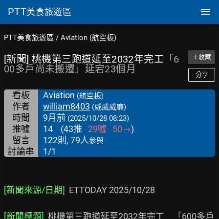
PTT
美食旅遊區
PTT美食旅遊區
/
Aviation (航空板)
[新聞] 桃機第三跑道延至2032年完工
「6
＋收藏
00多戶尚未搬遷」延宕23個月
分享
看板
Aviation
(航空板)
作者
william8403
(威威威廉)
時間
9月前
(2025/10/28 08:23)
推噓
14
(
43
推
29
噓
50
→
)
留言
122則, 79人
參與
討論串
1/1
[新聞來源/日期]
  ETTODAY 2025/10/28

[新聞標題]
  桃機第三跑道延至2032年完工　「600多戶