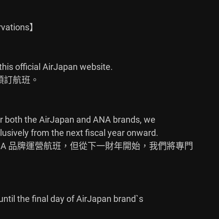
vations】

his official AirJapan website.

預訂航班。

r both the AirJapan and ANA brands, we

usively from the next fiscal year onward.

和 ANA 品牌運營航班，但從下一財年開始，我們將專門

til the final day of AirJapan brand`s
