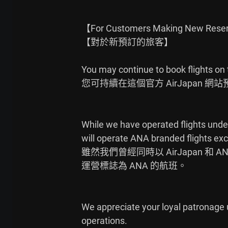
【For Customers Making New Reser
【對於新預訂的旅客】

You may continue to book flights on t
您可持續在這個官方 AirJapan 網站
While we have operated flights unde
will operate ANA branded flights excl
雖然我們曾經同時以 AirJapan 
運營標誌為 ANA 的航班。

We appreciate your loyal patronage un
operations.
