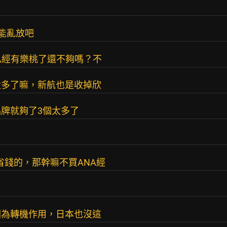
不能亂放吧
已經有樂桃了還不夠嗎？不
太多了嘛，新航也是收掉欣
牌就夠了3個太多了
省錢的，那幹嘛不買ANA經
因為轉機作用，日本也沒這