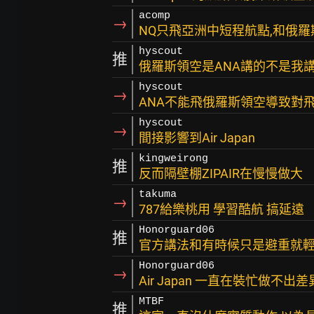
acomp
→
NQ只飛亞洲中短程航點,和俄羅斯
hyscout
推
俄羅斯領空是ANA講的不是我
hyscout
→
ANA不能飛俄羅斯領空導致對
hyscout
→
間接影響到Air Japan
kingweirong
推
反而隔壁棚ZIPAIR在慢慢做大
takuma
→
787給樂桃用 學習酷航 搞延遠
Honorguard06
推
官方講法和有時候只是避重就
Honorguard06
→
Air Japan 一直在裝忙做不出
MTBF
推