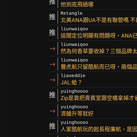
推
他到底飛過哪
Retangle
推
北美ANA跟UA不是有聯營嗎 
liunwaiqoo
推
這間定位明顯有問題呀，ANA
liunwaiqoo
→
然為何香草要收掉？三個品牌
liunwaiqoo
→
豐虎航只留酷航而已呀，兩個品
liaoeddie
→
JAL:蛤？
yuinghoooo
推
Zip是靠把貴賓室跟空橋拿掉才
yuinghoooo
→
濟艙升等就好
yuinghoooo
推
人家酷航玩的起長程廉航，是