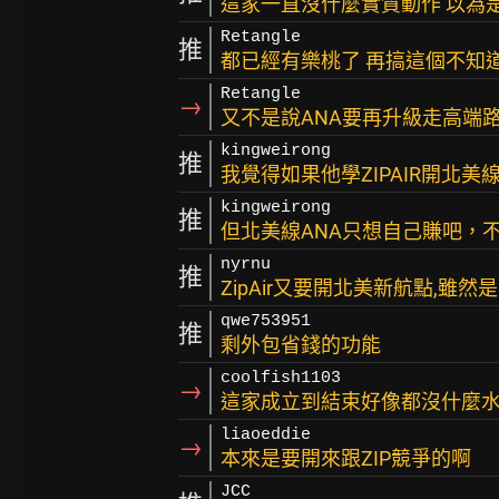
這家一直沒什麼實質動作 以為
Retangle
推
都已經有樂桃了 再搞這個不知
Retangle
→
又不是說ANA要再升級走高端
kingweirong
推
我覺得如果他學ZIPAIR開北
kingweirong
推
但北美線ANA只想自己賺吧，
nyrnu
推
ZipAir又要開北美新航點,雖
qwe753951
推
剩外包省錢的功能
coolfish1103
→
這家成立到結束好像都沒什麼
liaoeddie
→
本來是要開來跟ZIP競爭的啊
JCC