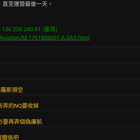
持，直至運營最後一天。

36.226.240.81 (臺灣)

/Aviation/M.1761808001.A.0A3.html
俄羅斯領空
新弄的NQ要收掉
n沒必要再弄個偽廉航
空沒關係吧