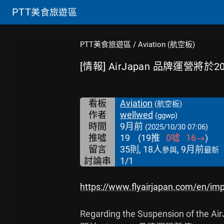
PTT
美食旅遊區
PTT美食旅遊區
/
Aviation (航空板)
[情報] AirJapan 品牌運營將於
看板
Aviation
(航空板)
作者
wellwed
(ggwp)
時間
9月前
(2025/10/30 07:06)
推噓
19
(
19
推
0
噓
16
→
)
留言
35則, 18人
, 9月前
參與
最新
討論串
1/1
https://www.flyairjapan.com/en/im
Regarding the Suspension of the Air