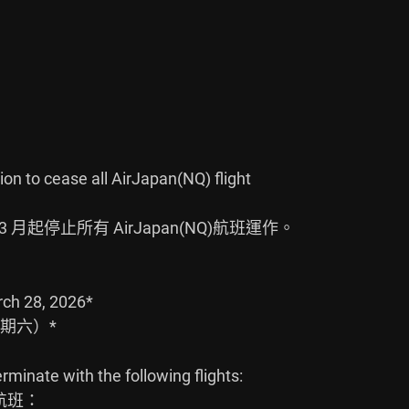
on to cease all AirJapan(NQ) flight

月起停止所有 AirJapan(NQ)航班運作。

ch 28, 2026*

期六）*

erminate with the following flights:

班：
