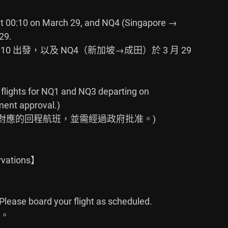
t 00:10 on March 29, and NQ4 (Singapore →

9.

0:10 出發，以及 NQ4（新加坡→成田）於 3 月 29

flights for NQ1 and NQ3 departing on

ent approval.)

 NQ3 對應的回程航班，並需經過政府批准。)

rvations】

Please board your flight as scheduled.

。
