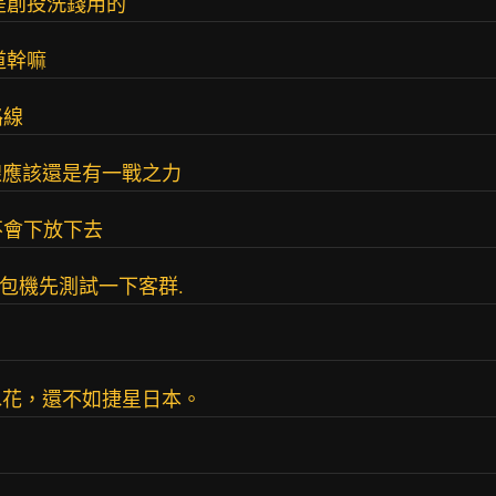
是創投洗錢用的
道幹嘛
路線
美線應該還是有一戰之力
不會下放下去
然是包機先測試一下客群.
水花，還不如捷星日本。