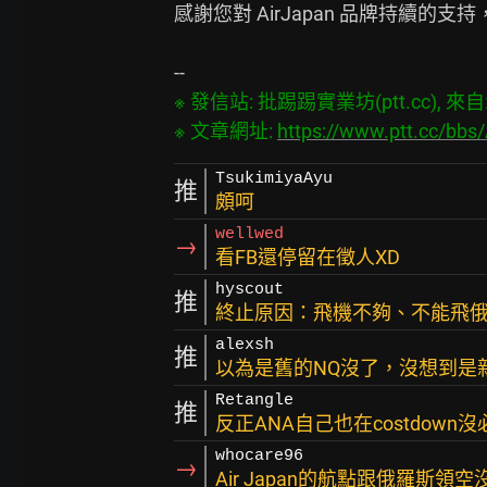
感謝您對 AirJapan 品牌持續的支
※ 發信站: 批踢踢實業坊(ptt.cc), 來自: 1
※ 文章網址: 
https://www.ptt.cc/bbs
TsukimiyaAyu
推
頗呵
wellwed
→
看FB還停留在徵人XD
hyscout
推
終止原因：飛機不夠、不能飛
alexsh
推
以為是舊的NQ沒了，沒想到是
Retangle
推
反正ANA自己也在costdow
whocare96
→
Air Japan的航點跟俄羅斯領